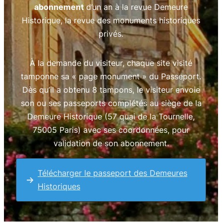
abonnement
d’un an à la revue Demeure
Historique, la revue des monuments historiques
privés.
À la demande du visiteur, chaque site visité
tamponne sa « page monument » du Passeport.
Dès qu’il a obtenu 8 tampons, le visiteur envoie
son ou ses passeports complétés au siège de la
Demeure Historique (57 quai de la Tournelle,
75005 Paris) avec ses coordonnées, pour
validation de son abonnement.
Télécharger le passeport des Demeures
Historiques